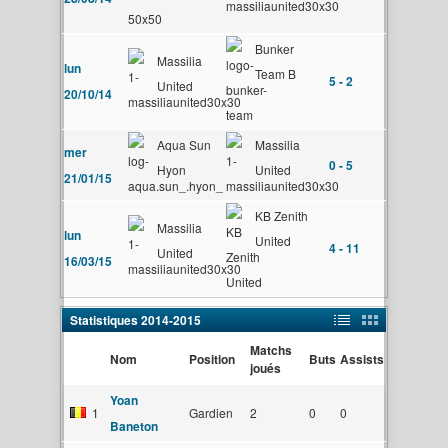
Bunker
Massilia
lun
Team B
5 - 2
United
20/10/14
Aqua Sun
Massilia
mer
0 - 5
Hyon
United
21/01/15
KB Zenith
Massilia
lun
United
4 - 11
United
16/03/15
Statistiques 2014-2015
Matchs
Nom
Position
Buts
Assists
joués
Yoan
1
Gardien
2
0
0
Baneton