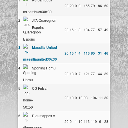
20
20
0
0
165
79
86
60
2
JTA Quaregnon
Espoirs
20
16
1
3
134
77
57
49
3
Massilia United
20
15
1
4
116
85
31
46
4
Sporting Hornu
20
13
0
7
121
77
44
39
5
CG Futsal
20
10
0
10
93
104
-11
30
6
Djoumappes A
20
9
1
10
113
119
-6
28