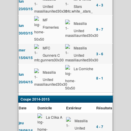
lun
4 - 3
United
Stars
23/03/15
MF
Massilia
lun
Frameries
9 - 7
United
30/03/15
MFC
Massilia
mer
3 - 6
Gunners C
United
15/04/15
La Corniche
Massilia
lun
8 - 1
United
20/04/15
Coupe 2014-2015
Date
Domicile
Extérieur
Résultats
La Clika A
Massilia
jeu
4 - 7
United
28/08/14