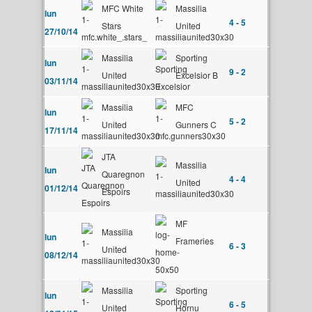
MFC White
Massilia
lun
4 - 5
Stars
United
27/10/14
Massilia
Sporting
lun
9 - 2
United
Excelsior B
03/11/14
Massilia
MFC
lun
5 - 2
United
Gunners C
17/11/14
JTA
Massilia
lun
Quaregnon
4 - 4
United
01/12/14
Espoirs
MF
Massilia
lun
Frameries
6 - 3
United
08/12/14
Massilia
Sporting
lun
6 - 5
United
Hornu