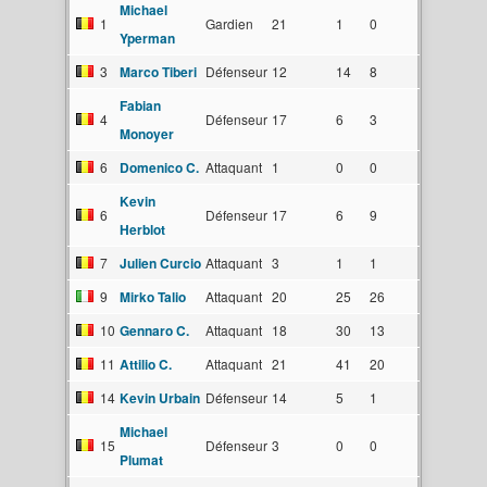
Michael
1
Gardien
21
1
0
Yperman
3
Marco Tiberi
Défenseur
12
14
8
Fabian
4
Défenseur
17
6
3
Monoyer
6
Domenico C.
Attaquant
1
0
0
Kevin
6
Défenseur
17
6
9
Herblot
7
Julien Curcio
Attaquant
3
1
1
9
Mirko Talio
Attaquant
20
25
26
10
Gennaro C.
Attaquant
18
30
13
11
Attilio C.
Attaquant
21
41
20
14
Kevin Urbain
Défenseur
14
5
1
Michael
15
Défenseur
3
0
0
Plumat