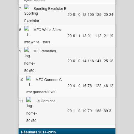
7
Sporting Excelsior B
20
8
0
12
105
125
-20
24
8
MFC White Stars
20
6
1
13
91
112
-21
19
9
MF Frameries
20
6
0
14
116
141
-25
18
10
MFC Gunners C
20
4
0
16
76
122
-46
12
11
La Corniche
20
1
0
19
79
168
-89
3
Résultats 2014-2015