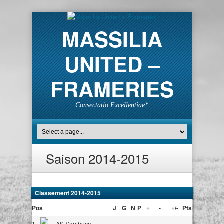
MASSILIA
UNITED –
FRAMERIES
Consectatio Excellentiae*
Saison 2014-2015
Classement 2014-2015
Pos
J
G
N
P
+
-
+/-
Pts
1
AS Sambuca