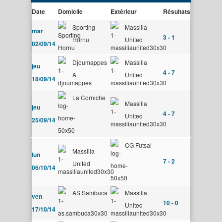
Date
Domicile
Extérieur
Résultats
Sporting
Massilia
mar
3 - 1
Hornu
United
02/09/14
Djoumappes
Massilia
jeu
4 - 7
A
United
18/09/14
La Corniche
Massilia
jeu
4 - 7
United
25/09/14
CG Futsal
Massilia
lun
7 - 2
United
06/10/14
AS Sambuca
Massilia
ven
10 - 0
United
17/10/14