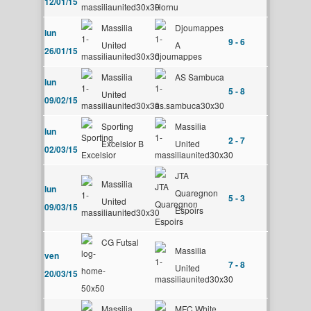
12/01/15
Massilia
Djoumappes
lun
9 - 6
United
A
26/01/15
Massilia
AS Sambuca
lun
5 - 8
United
09/02/15
Sporting
Massilia
lun
2 - 7
Excelsior B
United
02/03/15
JTA
Massilia
lun
Quaregnon
5 - 3
United
09/03/15
Espoirs
CG Futsal
Massilia
ven
7 - 8
United
20/03/15
Massilia
MFC White